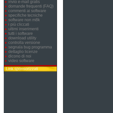
invio e-mail gratis
domande frequenti (FAQ)
commenti ai software
specifiche tecniche
software non m8k
i più cliccati
ultimi inserimenti
tutti i software
download utility
controlla versione
segnala bug programma
dettaglio licenze
dicono di noi
video software
Link sponsorizzati