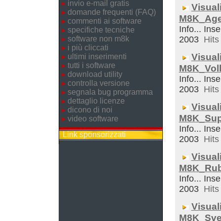
invio e-mail gratis
Visual
domande frequenti (FAQ)
M8K_Ag
commenti ai software
Info... Inse
specifiche tecniche
software non m8k
2003
Hits 
i più cliccati
Visual
ultimi inserimenti
tutti i software
M8K_Voll
download utility
Info... Inse
controlla versione
2003
Hits 
segnala bug programma
dettaglio licenze
Visual
dicono di noi
M8K_Sup
video software
Info... Inse
Link sponsorizzati
2003
Hits 
Visual
M8K_Rub
Info... Inse
2003
Hits 
Visual
M8K_Sveg