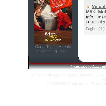
Visual
M8K_Mult
Info... Inse
2003
Hits 
Pagina:
[ 1 ]
Carta Regalo Hoepli:
sbocciano gli sconti
[
homepage
|
software m
Numero software: 27 Totale Ricerche: 2365 Hit
vi
© 2026 M8k Produzione - Powere