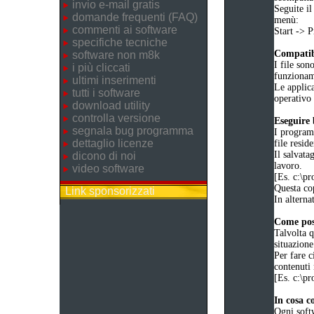
invio e-mail gratis
Seguite il
domande frequenti (FAQ)
menù:
commenti ai software
Start ->
specifiche tecniche
Compatibi
software non m8k
I file son
i più cliccati
funziona
ultimi inserimenti
Le applica
tutti i software
operativo 
download utility
controlla versione
Eseguire
segnala bug programma
I programm
dettaglio licenze
file reside
Il salvata
dicono di noi
lavoro.
video software
[Es. c:\
Questa cop
Link sponsorizzati
In alternat
Come poss
Talvolta q
situazione
Per fare c
contenuti 
[Es. c:\
In cosa c
Ogni soft