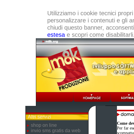
Utilizziamo i cookie tecnici propri
personalizzare i contenuti e gli a
chiudi questo banner, acconsenti a
estesa
e scopri come disabilitarli
Altri servizi
Come devo
shop on line
Per far es
invio sms gratis da web
scompattat