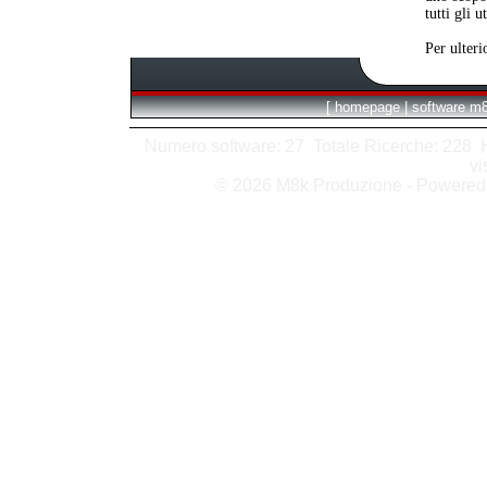
tutti gli 
Per ulteri
[
homepage
|
software m
Numero software: 27 Totale Ricerche: 228 Hit
vi
© 2026 M8k Produzione - Powere