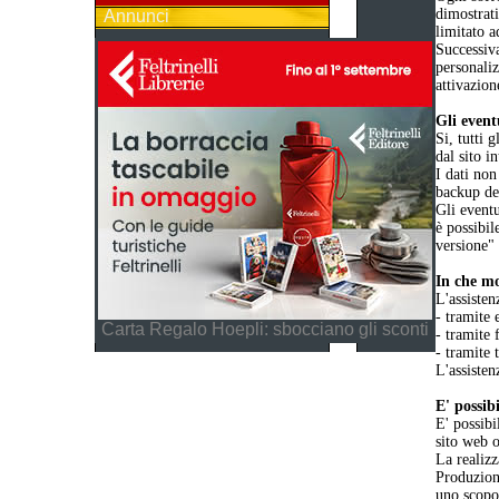
dimostrat
Annunci
limitato a
Successiva
personaliz
attivazion
Gli event
Si, tutti 
dal sito i
I dati non
backup dei
Gli eventu
è possibil
versione"
In che mo
L'assisten
- tramite 
Carta Regalo Hoepli: sbocciano gli sconti
- tramite 
- tramite 
L'assisten
E' possib
E' possibi
sito web o
La realizz
Produzione
uno scopo