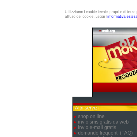
Utilizziamo i cookie tecnici propri e di terz
all'uso dei cookie. Leggi l'
informativa estes
Altri servizi
shop on line
invio sms gratis da web
invio e-mail gratis
domande frequenti (FAQ)