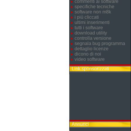
commenti ai software
specifiche tecniche
software non m8k
i più cliccati
ultimi inserimenti
tutti i software
download utility
controlla versione
segnala bug programma
dettaglio licenze
dicono di noi
video software
Link sponsorizzati
Annunci