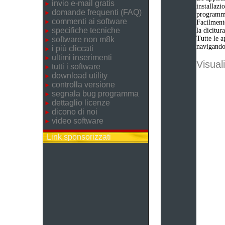
invio e-mail gratis
installazi
domande frequenti (FAQ)
programm
commenti ai software
Facilmente
specifiche tecniche
la dicitu
Tutte le a
software non m8k
navigando 
i più cliccati
ultimi inserimenti
Visuali
tutti i software
download utility
controlla versione
segnala bug programma
dettaglio licenze
dicono di noi
video software
Link sponsorizzati