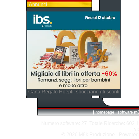
Annunci
Carta Regalo Hoepli: sbocciano gli sconti
[
homepage
|
software m
Numero software: 27 Totale Ricerche: 602 Hit
vi
© 2026 M8k Produzione - Powere