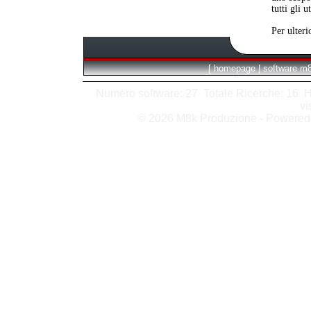
tutti gli 
Per ulteri
[
homepage
|
software m
Numero software: 27 Totale Ricerche: 16 Hits
vi
© 2026 M8k Produzione - Powere