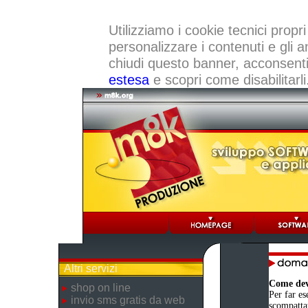
Utilizziamo i cookie tecnici propri
personalizzare i contenuti e gli a
chiudi questo banner, acconsenti a
estesa
e scopri come disabilitarli
Altri servizi
Come devo
shop on line
Per far es
invio sms gratis da web
scompattat