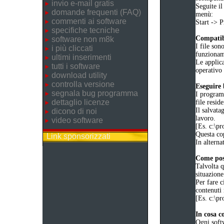
invio e-mail gratis
Seguite il
domande frequenti (FAQ)
menù:
commenti ai software
Start ->
specifiche tecniche
Compatibi
software non m8k
I file son
i più cliccati
funziona
ultimi inserimenti
Le applica
tutti i software
operativo 
download utility
controlla versione
Eseguire
segnala bug programma
I programm
dettaglio licenze
file reside
Il salvata
dicono di noi
lavoro.
video software
[Es. c:\
Questa cop
Link sponsorizzati
In alternat
Come poss
Talvolta q
situazione
Per fare c
contenuti 
[Es. c:\
In cosa c
Ogni soft