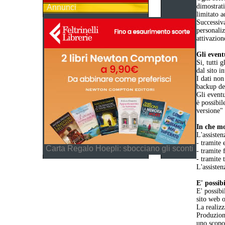
dimostrat
Annunci
limitato a
Successiva
personaliz
attivazion
Gli event
Si, tutti 
dal sito i
I dati non
backup dei
Gli eventu
è possibil
versione"
In che mo
L'assisten
- tramite 
Carta Regalo Hoepli: sbocciano gli sconti
- tramite 
- tramite 
L'assisten
E' possib
E' possibi
sito web o
La realizz
Produzione
uno scopo