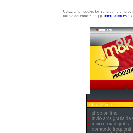
Utilizziamo i cookie tecnici propri e di terz
all'uso dei cookie. Leggi l'
informativa estes
Altri servizi
shop on line
invio sms gratis da
invio e-mail gratis
domande frequenti