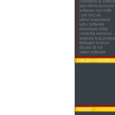
commenti ai softwa
specifiche tecniche
software non m8k
i più cliccati
ultimi inserimenti
tutti i software
download utility
controlla versione
segnala bug prog
dettaglio licenze
dicono di noi
video software
Link sponsorizzati
Annunci