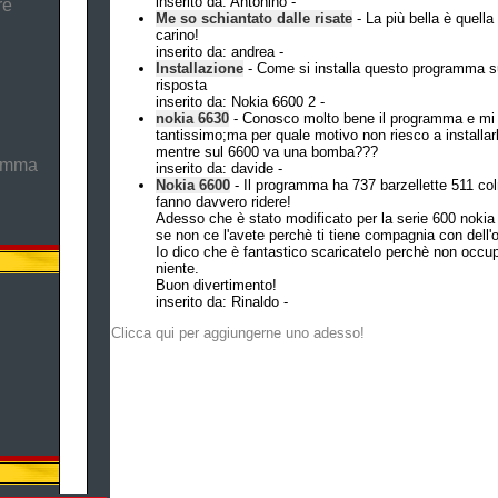
inserito da: Antonino -
re
Me so schiantato dalle risate
- La più bella è quella
carino!
inserito da: andrea -
Installazione
- Come si installa questo programma su
risposta
inserito da: Nokia 6600 2 -
nokia 6630
- Conosco molto bene il programma e mi 
tantissimo;ma per quale motivo non riesco a installar
mentre sul 6600 va una bomba???
ramma
inserito da: davide -
Nokia 6600
- Il programma ha 737 barzellette 511 col
fanno davvero ridere!
Adesso che è stato modificato per la serie 600 noki
se non ce l'avete perchè ti tiene compagnia con dell
Io dico che è fantastico scaricatelo perchè non occu
niente.
Buon divertimento!
inserito da: Rinaldo -
Clicca qui per aggiungerne uno adesso!