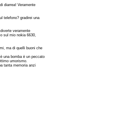
 di diarrea! Veramente
l telefono? gradirei una
diverte veramente
lo sul mio nokia 6630,
mi, ma di quelli buoni che
a è una bomba è un peccato
'ottimo umorismo.
pa tanta memoria anzi