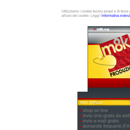
Utilizziamo i cookie tecnici propri e di terz
all'uso dei cookie. Leggi l'
informativa estes
Altri servizi
shop on line
invio sms gratis da we
invio e-mail gratis
domande frequenti (FA