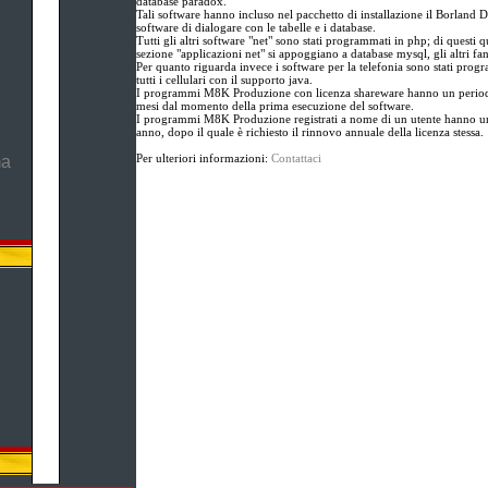
database paradox.
Tali software hanno incluso nel pacchetto di installazione il Borland D
software di dialogare con le tabelle e i database.
Tutti gli altri software "net" sono stati programmati in php; di questi qu
sezione "applicazioni net" si appoggiano a database mysql, gli altri fa
Per quanto riguarda invece i software per la telefonia sono stati prog
tutti i cellulari con il supporto java.
I programmi M8K Produzione con licenza shareware hanno un periodo
mesi dal momento della prima esecuzione del software.
I programmi M8K Produzione registrati a nome di un utente hanno un
anno, dopo il quale è richiesto il rinnovo annuale della licenza stessa.
Per ulteriori informazioni:
Contattaci
ma