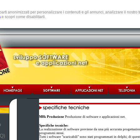
e parti anonimizzati per personalizzare i contenuti e gli annunci, analizzare il nostro
a
e scopri come disabilitarli.
M8k Produzione
Produzione di software e applicazioni net.
b
Specifiche tecniche:
La realizzazione di software previene da una più accurata progettazio
programmi stessi.
Q)
Tutti i software "scaricabili" sono stati programmati in delphi; di ques