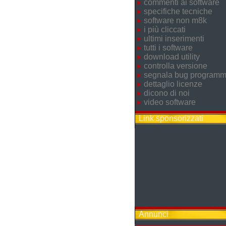
commenti ai software
specifiche tecniche
software non m8k
i più cliccati
ultimi inserimenti
tutti i software
download utility
controlla versione
segnala bug program
dettaglio licenze
dicono di noi
video software
Link sponsorizzati
Annunci