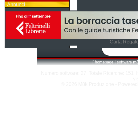
Annunci
Carta Regalo
[
homepage
|
software m
Numero software: 27 Totale Ricerche: 151 Hit
vi
© 2026 M8k Produzione - Powere