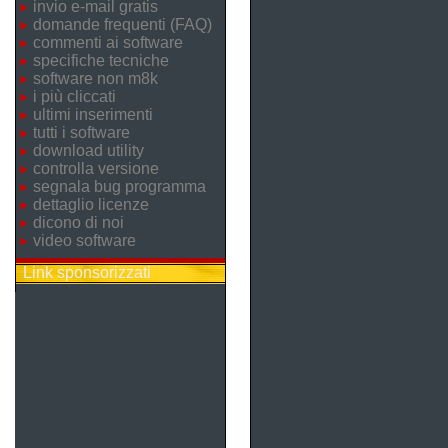
invio e-mail gratis
domande frequenti (FAQ)
commenti ai software
specifiche tecniche
software non m8k
i più cliccati
ultimi inserimenti
tutti i software
download utility
controlla versione
segnala bug programma
dettaglio licenze
dicono di noi
video software
Link sponsorizzati