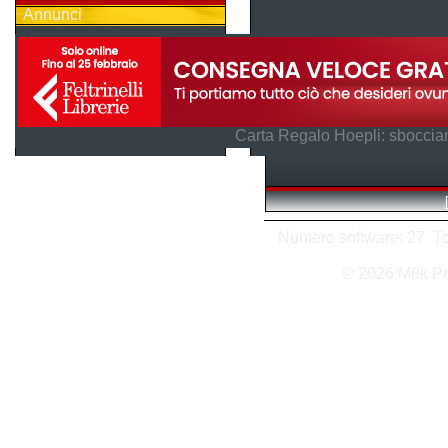
Annunci
Carta Regalo Hoepli: sboccian
Numero software: 27 Tota
© 2026 M8k Pr