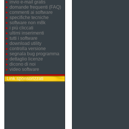
invio e-mail gratis
domande frequenti (FAQ)
commenti ai software
specifiche tecniche
software non m8k
i più cliccati
ultimi inserimenti
tutti i software
download utility
controlla versione
segnala bug programma
dettaglio licenze
dicono di noi
video software
Link sponsorizzati