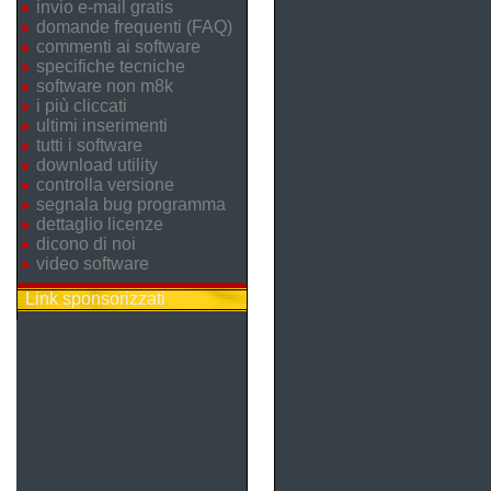
invio e-mail gratis
domande frequenti (FAQ)
commenti ai software
specifiche tecniche
software non m8k
i più cliccati
ultimi inserimenti
tutti i software
download utility
controlla versione
segnala bug programma
dettaglio licenze
dicono di noi
video software
Link sponsorizzati