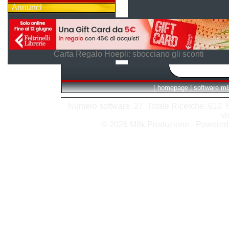
Annunci
Carta Regalo Hoepli: sbocciano gli sconti
[
homepage
|
software m
Numero software: 27 Totale Ricerche: 610 Hit
vi
© 2026 M8k Produzione - Powere