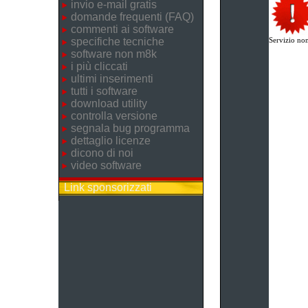
invio e-mail gratis
domande frequenti (FAQ)
commenti ai software
specifiche tecniche
Servizio non
software non m8k
i più cliccati
ultimi inserimenti
tutti i software
download utility
controlla versione
segnala bug programma
dettaglio licenze
dicono di noi
video software
Link sponsorizzati