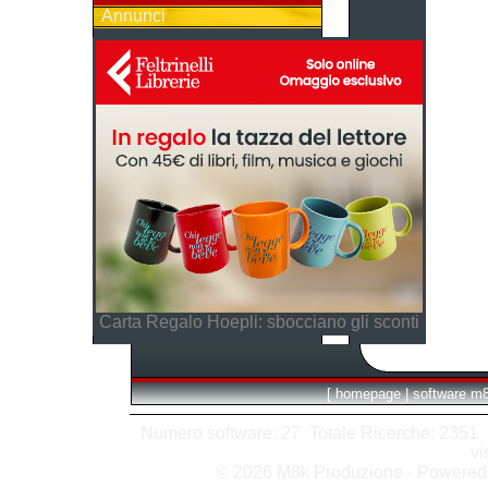
Annunci
Carta Regalo Hoepli: sbocciano gli sconti
[
homepage
|
software m
Numero software: 27 Totale Ricerche: 2351 Hit
vi
© 2026 M8k Produzione - Powere