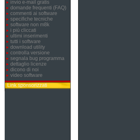
invio e-mail gratis
domande frequenti (FAQ)
commenti ai software
specifiche tecniche
software non m8k
i più cliccati
ultimi inserimenti
tutti i software
download utility
controlla versione
segnala bug programma
dettaglio licenze
dicono di noi
video software
Link sponsorizzati