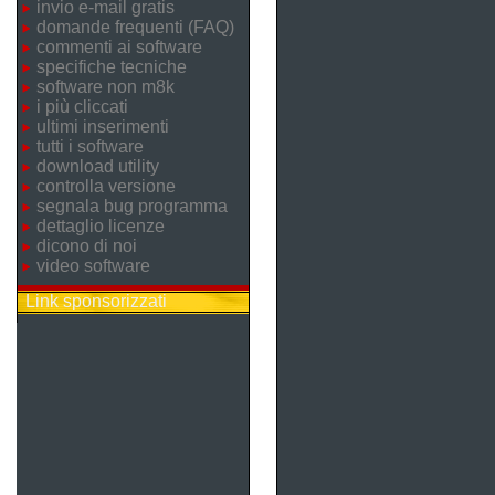
invio e-mail gratis
domande frequenti (FAQ)
commenti ai software
specifiche tecniche
software non m8k
i più cliccati
ultimi inserimenti
tutti i software
download utility
controlla versione
segnala bug programma
dettaglio licenze
dicono di noi
video software
Link sponsorizzati