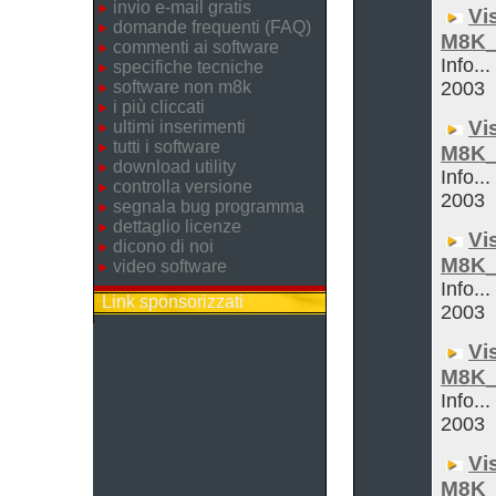
invio e-mail gratis
Vi
domande frequenti (FAQ)
M8K_
commenti ai software
Info...
specifiche tecniche
software non m8k
2003
i più cliccati
Vi
ultimi inserimenti
tutti i software
M8K_
download utility
Info...
controlla versione
2003
segnala bug programma
dettaglio licenze
Vi
dicono di noi
M8K_
video software
Info...
Link sponsorizzati
2003
Vi
M8K_
Info...
2003
Vi
M8K_