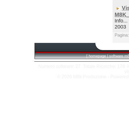
Vi
M8K_
Info...
2003
Pagina
[
homepage
|
software m
Numero software: 27 Totale Ricerche: 178 Hit
vi
© 2026 M8k Produzione - Powere