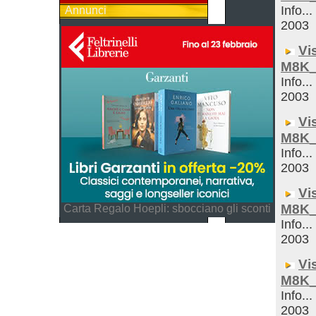
Info...
Annunci
2003
Vi
M8K_
Info...
2003
Vi
M8K_
Info...
2003
Vi
M8K_
Carta Regalo Hoepli: sbocciano gli sconti
Info...
2003
Vi
M8K_
Info...
2003