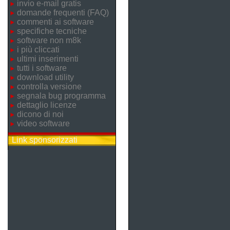
invio e-mail gratis
domande frequenti (FAQ)
commenti ai software
specifiche tecniche
software non m8k
i più cliccati
ultimi inserimenti
tutti i software
download utility
controlla versione
segnala bug programma
dettaglio licenze
dicono di noi
video software
Link sponsorizzati