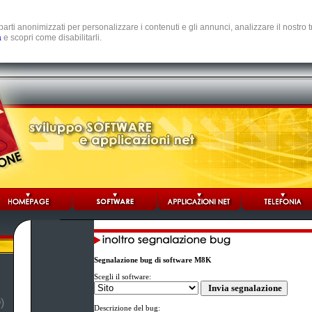
e parti anonimizzati per personalizzare i contenuti e gli annunci, analizzare il nostro
a
e scopri come disabilitarli.
Segnalazione bug di software M8K
Scegli il software:
)
Descrizione del bug: