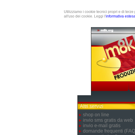
Utilizziamo i cookie tecnici propri e di terz
all'uso dei cookie. Leggi l'
informativa estes
Altri servizi
shop on line
invio sms gratis da web
invio e-mail gratis
domande frequenti (FAQ