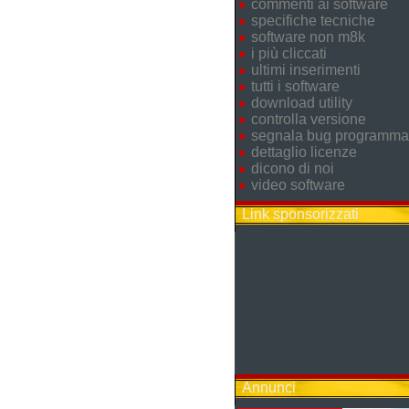
commenti ai software
specifiche tecniche
software non m8k
i più cliccati
ultimi inserimenti
tutti i software
download utility
controlla versione
segnala bug programma
dettaglio licenze
dicono di noi
video software
Link sponsorizzati
Annunci