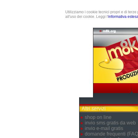
Utilizziamo i cookie tecnici propri e di terz
all'uso dei cookie. Leggi l'
informativa estes
Altri servizi
shop on line
invio sms gratis da web
invio e-mail gratis
domande frequenti (FAQ