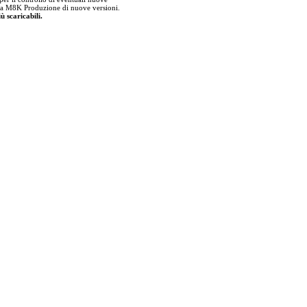
della M8K Produzione di nuove versioni.
ù scaricabili.