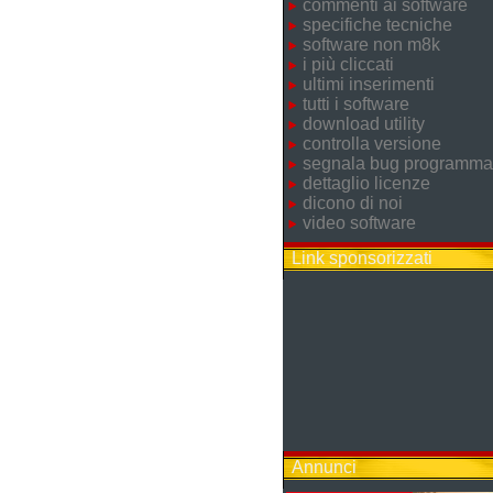
commenti ai software
specifiche tecniche
software non m8k
i più cliccati
ultimi inserimenti
tutti i software
download utility
controlla versione
segnala bug programma
dettaglio licenze
dicono di noi
video software
Link sponsorizzati
Annunci