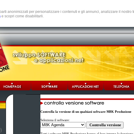
e parti anonimizzati per personalizzare i contenuti e gli annunci, analizzare il nostro
a
e scopri come disabilitarli.
Controlla la versione di un qualsiasi software M8K Produzione
Seleziona il software:
)
Tutti i software M8K Produzione hanno al loro interno la funzione p