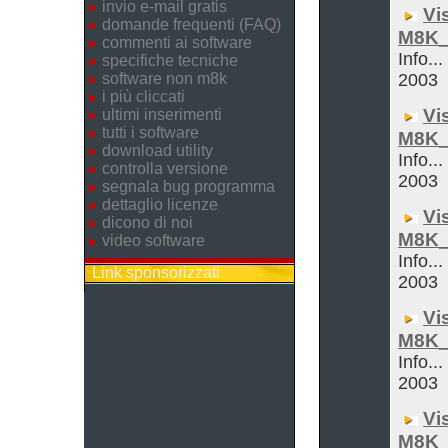
invio e-mail gratis
Vi
domande frequenti (FAQ)
M8K_
commenti ai software
Info...
specifiche tecniche
software non m8k
2003
i più cliccati
Vi
ultimi inserimenti
tutti i software
M8K_
download utility
Info...
controlla versione
2003
segnala bug programma
dettaglio licenze
Vi
dicono di noi
M8K_
video software
Info...
Link sponsorizzati
2003
Vi
M8K_
Info...
2003
Vi
M8K_