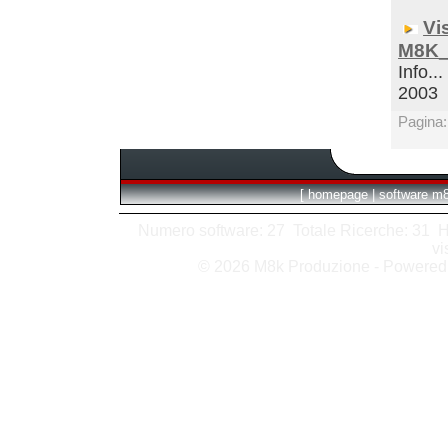
Vi
M8K_
Info...
2003
Pagina
[
homepage
|
software m
Numero software: 27 Totale Ricerche: 31 Hits
vi
© 2026 M8k Produzione - Powere