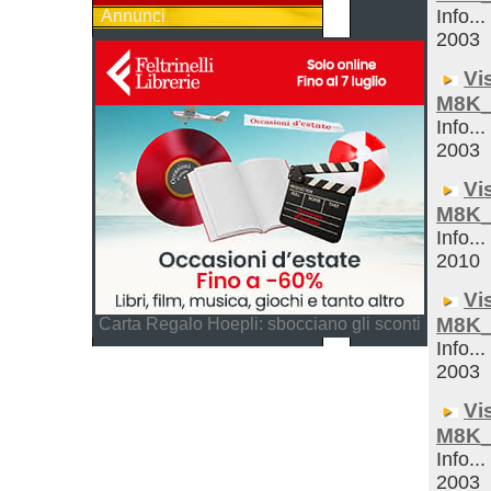
Info...
Annunci
2003
Vi
M8K_
Info...
2003
Vi
M8K_
Info...
2010
Vi
M8K_
Carta Regalo Hoepli: sbocciano gli sconti
Info...
2003
Vi
M8K_
Info...
2003