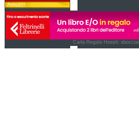
Annunci
Carta Regalo Hoepli: sboccian