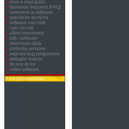
invio e-mail gratis
domande frequenti (FAQ)
commenti ai software
specifiche tecniche
software non m8k
i più cliccati
ultimi inserimenti
tutti i software
download utility
controlla versione
segnala bug programma
dettaglio licenze
dicono di noi
video software
Link sponsorizzati