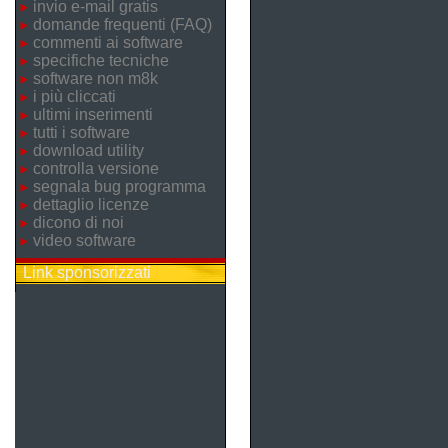
invio e-mail gratis
domande frequenti (FAQ)
commenti ai software
specifiche tecniche
software non m8k
i più cliccati
ultimi inserimenti
tutti i software
download utility
controlla versione
segnala bug programma
dettaglio licenze
dicono di noi
video software
Link sponsorizzati