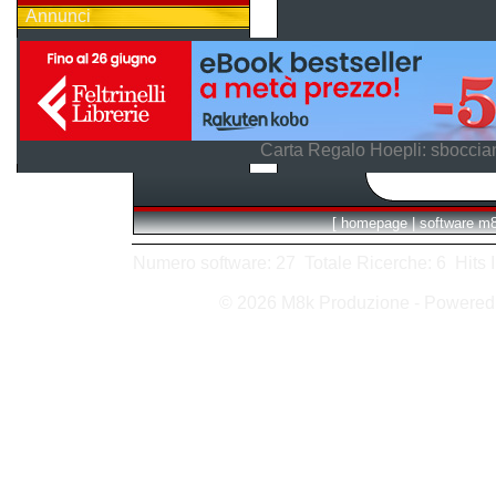
Annunci
Carta Regalo Hoepli: sboccian
[
homepage
|
software m
Numero software: 27 Totale Ricerche: 6 Hits In:
© 2026 M8k Produzione - Powere