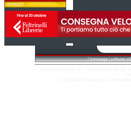
Annunci
[
homepage
|
software m
Numero software: 27 Totale Ricerche: 30 Hits
vi
© 2026 M8k Produzione - Powere