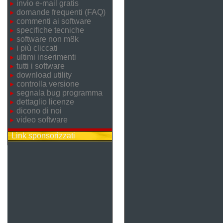
invio e-mail gratis
domande frequenti (FAQ)
commenti ai software
specifiche tecniche
software non m8k
i più cliccati
ultimi inserimenti
tutti i software
download utility
controlla versione
segnala bug programma
dettaglio licenze
dicono di noi
video software
Link sponsorizzati