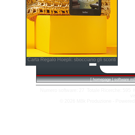
Carta Regalo Hoepli: sbocciano gli sconti
[
homepage
|
software m
Numero software: 27 Totale Ricerche: 595 Hit
vi
© 2026 M8k Produzione - Powere