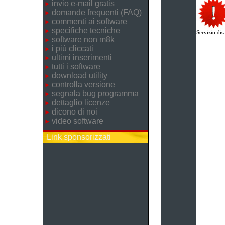
invio e-mail gratis
domande frequenti (FAQ)
commenti ai software
specifiche tecniche
Servizio disa
software non m8k
i più cliccati
ultimi inserimenti
tutti i software
download utility
controlla versione
segnala bug programma
dettaglio licenze
dicono di noi
video software
Link sponsorizzati