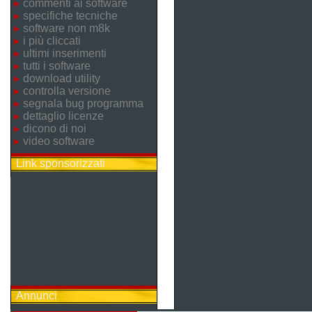
commenti ai software
specifiche tecniche
software non m8k
i più cliccati
ultimi inserimenti
tutti i software
download utility
controlla versione
segnala bug programma
dettaglio licenze
dicono di noi
video software
Link sponsorizzati
Annunci