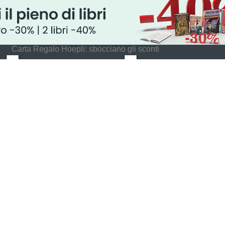
Carta Regalo Hoepli: sbocciano gli sconti