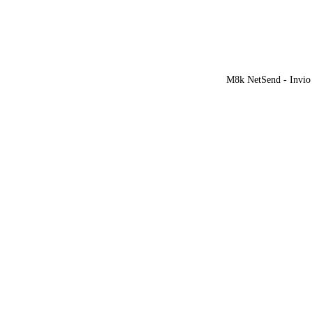
M8k NetSend - Invio 