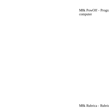
M8k PowOff - Progra
computer
M8k Rubrica - Rubrica