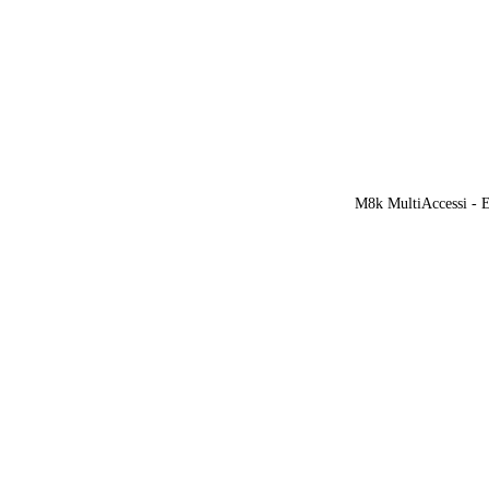
M8k MultiAccessi - Ef