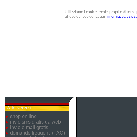
Utilizziamo i cookie tecnici propri e di terz
all'uso dei cookie. Leggi l'
informativa estes
Altri servizi
shop on line
invio sms gratis da web
invio e-mail gratis
domande frequenti (FAQ)