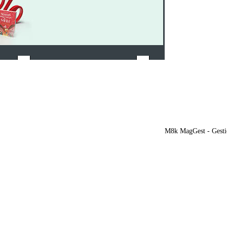
M8k MagGest - Gesti