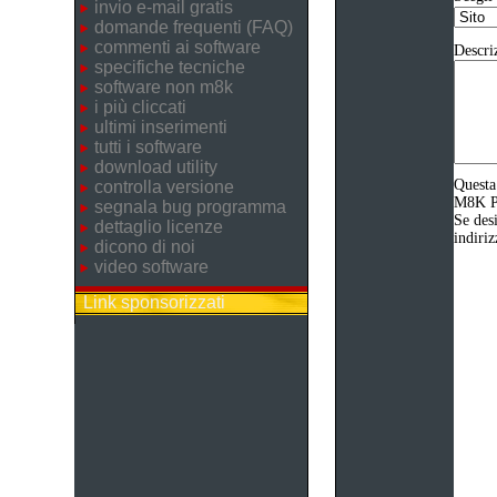
invio e-mail gratis
domande frequenti (FAQ)
commenti ai software
Descri
specifiche tecniche
software non m8k
i più cliccati
ultimi inserimenti
tutti i software
download utility
Questa
controlla versione
M8K Pr
segnala bug programma
Se desi
dettaglio licenze
indiriz
dicono di noi
video software
Link sponsorizzati