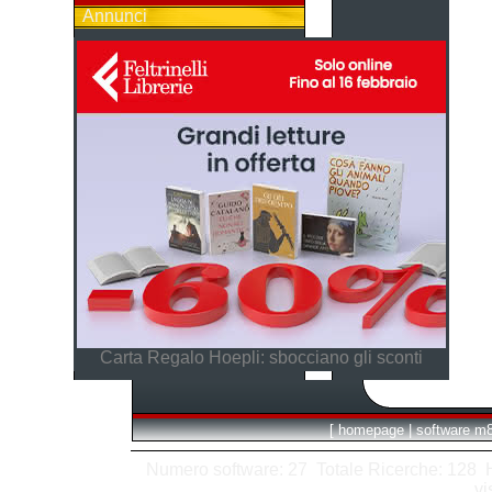
Annunci
Carta Regalo Hoepli: sbocciano gli sconti
[
homepage
|
software m
Numero software: 27 Totale Ricerche: 128 Hit
vi