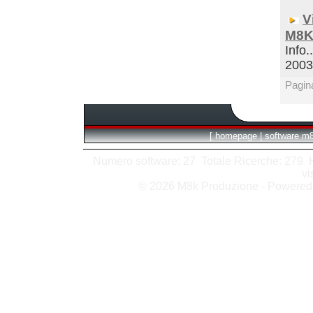
V
M8K
Info.
200
Pagin
[
homepage
|
software m
Numero software: 27 Totale Ricerche: 279 Hit
vi
© 2026 M8k Produzione - Powere