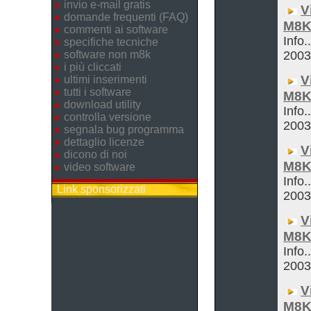
invio e-mail gratis
V
domande frequenti (FAQ)
M8K
commenti ai software
Info.
specifiche tecniche
software non m8k
200
i più cliccati
V
ultimi inserimenti
tutti i software
M8K
download utility
Info.
controlla versione
200
segnala bug programma
dettaglio licenze
V
dicono di noi
M8K
video software
Info.
Link sponsorizzati
200
V
M8K
Info.
200
V
M8K