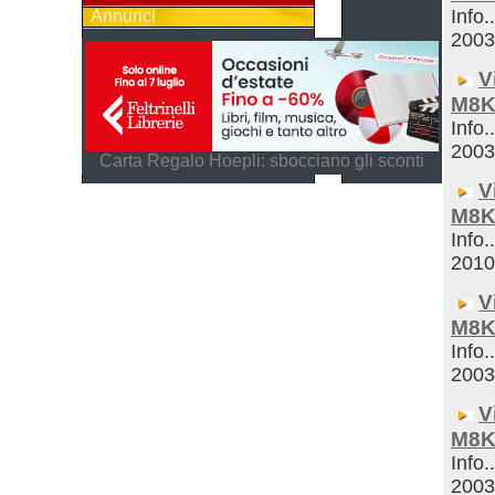
Info.
Annunci
200
V
M8K
Info.
200
Carta Regalo Hoepli: sbocciano gli sconti
V
M8K
Info.
201
V
M8K
Info.
200
V
M8K
Info.
200