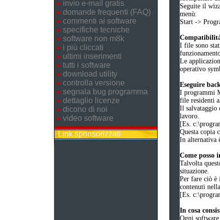
invio e-mail gratis
Seguite il wiz
domande frequenti (FAQ)
menù:
commenti ai software
Start -> Pro
specifiche tecniche
Compatibilità
software non m8k
I file sono sta
i più cliccati
funzionament
ultimi inserimenti
Le applicazion
tutti i software
operativo symb
download utility
controlla versione
Eseguire bac
segnala bug programma
I programmi M8
dettaglio licenze
file residenti 
Il salvataggio 
dicono di noi
lavoro.
video software
[Es. c:\prog
Questa copia co
Link sponsorizzati
In alternativa 
Come posso in
Talvolta quest
situazione.
Per fare ciò è 
contenuti nell
[Es. c:\prog
In cosa consi
Ogni software