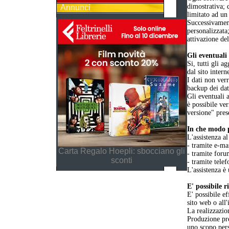
dimostrativa; 
Annunci
limitato ad un
Successivament
personalizzata
attivazione de
Gli eventuali 
Si, tutti gli 
dal sito intern
I dati non ver
backup dei dat
Gli eventuali 
è possibile ver
versione" pres
In che modo p
L'assistenza al
- tramite e-ma
Carta Regalo Hoepli: sbocciano gli
- tramite foru
sconti
- tramite telef
L'assistenza è 
E' possibile 
E' possibile ef
sito web o all
La realizzazio
Produzione pre
uno scopo per