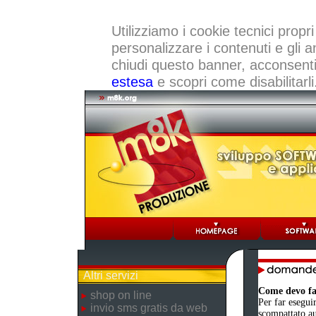
Utilizziamo i cookie tecnici propri
personalizzare i contenuti e gli a
chiudi questo banner, acconsenti a
estesa
e scopri come disabilitarli
Altri servizi
Come devo far
shop on line
Per far eseguir
invio sms gratis da web
scompattato au