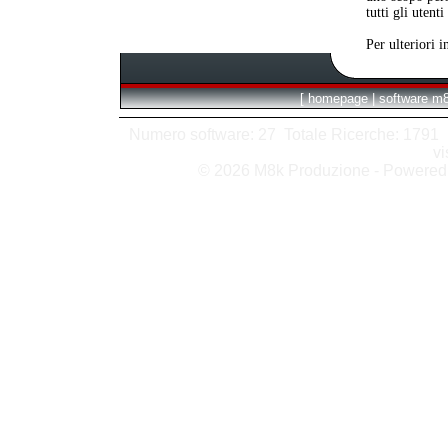
tutti gli utent
Per ulteriori 
[
homepage
|
software m
Numero software: 27 Totale Ricerche: 1791 Hit
vi
© 2026 M8k Produzione - Powere