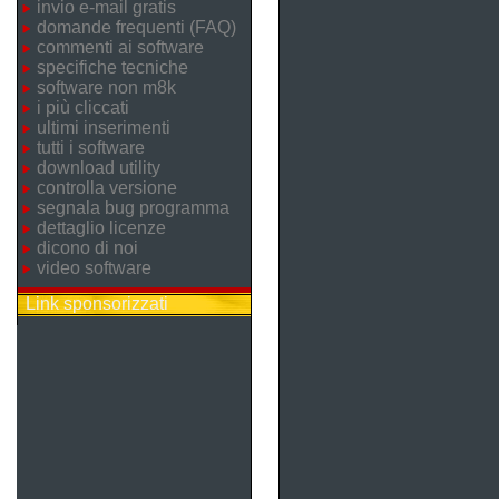
invio e-mail gratis
domande frequenti (FAQ)
commenti ai software
specifiche tecniche
software non m8k
i più cliccati
ultimi inserimenti
tutti i software
download utility
controlla versione
segnala bug programma
dettaglio licenze
dicono di noi
video software
Link sponsorizzati