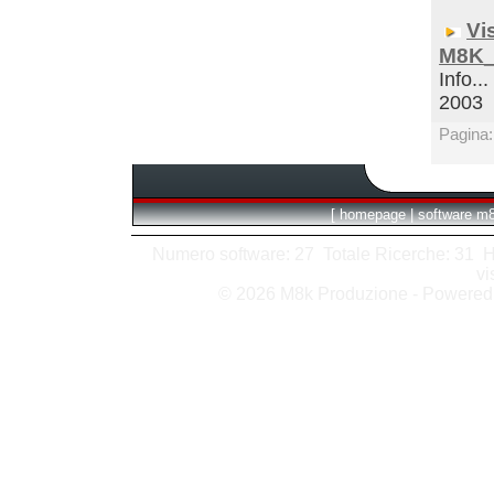
Vi
M8K_
Info...
2003
Pagina
[
homepage
|
software m
Numero software: 27 Totale Ricerche: 31 Hits
vi
© 2026 M8k Produzione - Powere