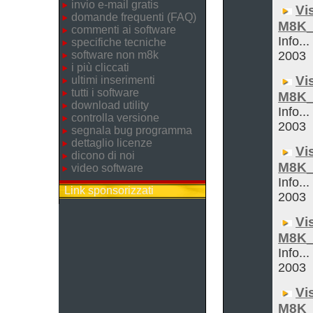
invio e-mail gratis
Vi
domande frequenti (FAQ)
M8K_
commenti ai software
Info...
specifiche tecniche
software non m8k
2003
i più cliccati
Vi
ultimi inserimenti
tutti i software
M8K_
download utility
Info...
controlla versione
2003
segnala bug programma
dettaglio licenze
Vi
dicono di noi
M8K_
video software
Info...
Link sponsorizzati
2003
Vi
M8K_
Info...
2003
Vi
M8K_