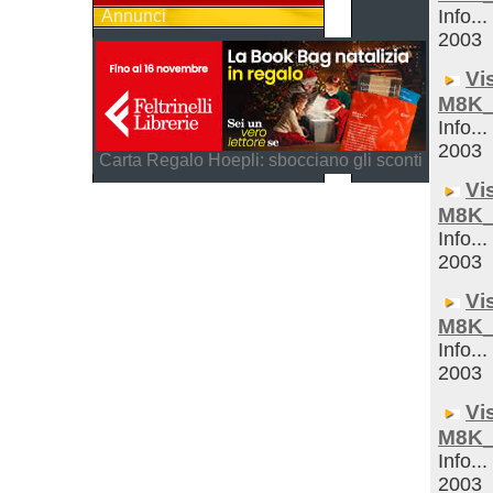
Info...
Annunci
2003
Vi
M8K_
Info...
2003
Carta Regalo Hoepli: sbocciano gli sconti
Vi
M8K_
Info...
2003
Vi
M8K_
Info...
2003
Vi
M8K_
Info...
2003