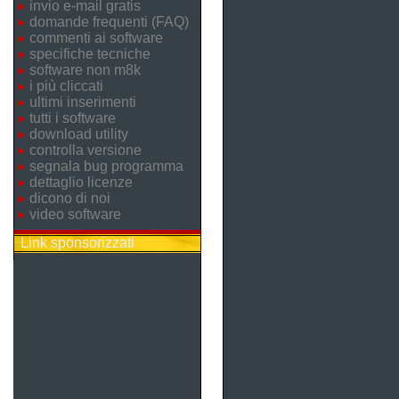
invio e-mail gratis
domande frequenti (FAQ)
commenti ai software
specifiche tecniche
software non m8k
i più cliccati
ultimi inserimenti
tutti i software
download utility
controlla versione
segnala bug programma
dettaglio licenze
dicono di noi
video software
Link sponsorizzati