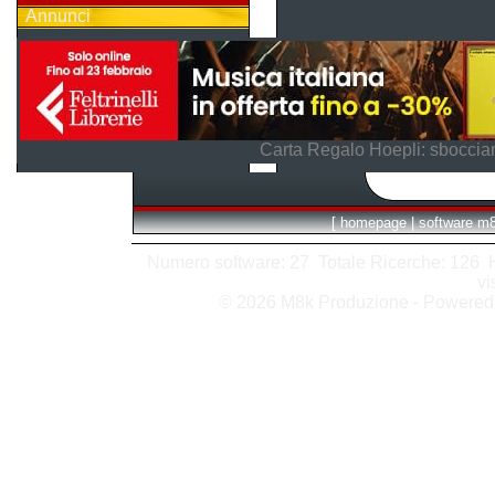
Annunci
Carta Regalo Hoepli: sboccian
[
homepage
|
software m
Numero software: 27 Totale Ricerche: 126 Hit
vi
© 2026 M8k Produzione - Powere