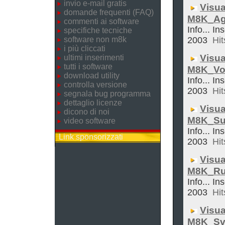
invio e-mail gratis
Visua
domande frequenti (FAQ)
M8K_Ag
commenti ai software
Info... In
specifiche tecniche
software non m8k
2003
Hit
i più cliccati
Visua
ultimi inserimenti
tutti i software
M8K_Vol
download utility
Info... In
controlla versione
2003
Hit
segnala bug programma
dettaglio licenze
Visua
dicono di noi
M8K_Su
video software
Info... In
Link sponsorizzati
2003
Hit
Visua
M8K_Ru
Info... In
2003
Hit
Visua
M8K_Sve