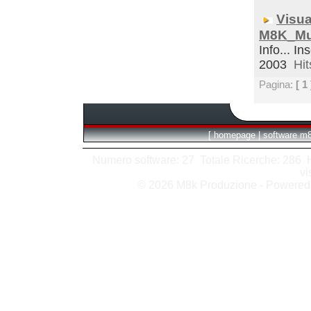
Visua
M8K_Mul
Info... In
2003
Hit
Pagina:
[ 1 
[
homepage
|
software m
Numero software: 27 Totale Ricerche: 286 Hit
vi
© 2026 M8k Produzione - Powere