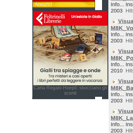
Info... In
Annunci
2003
Hit
Visua
M8K_Vo
Info... In
2003
Hit
Visua
M8K_Po
Info... In
2010
Hit
Visua
M8K_Ba
Carta Regalo Hoepli: sbocciano gli
sconti
Info... In
2003
Hit
Visua
M8K_La
Info... In
2003
Hit