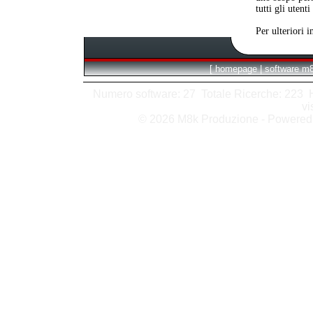
tutti gli utent
Per ulteriori 
[
homepage
|
software m
Numero software: 27 Totale Ricerche: 223 Hit
vi
© 2026 M8k Produzione - Powere