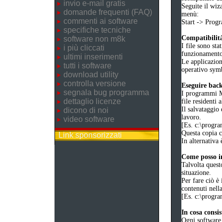
invio e-mail gratis
Seguite il wiz
domande frequenti (FAQ)
menù:
commenti ai software
Start -> Pro
specifiche tecniche
Compatibilità
software non m8k
I file sono sta
i più cliccati
funzionament
ultimi inserimenti
Le applicazion
tutti i software
operativo symb
download utility
controlla versione
Eseguire bac
segnala bug programma
I programmi M8
dettaglio licenze
file residenti 
Il salvataggio 
dicono di noi
lavoro.
video software
[Es. c:\prog
Questa copia co
Link sponsorizzati
In alternativa 
Come posso in
Talvolta quest
situazione.
Per fare ciò è 
contenuti nell
[Es. c:\prog
In cosa consi
Ogni software