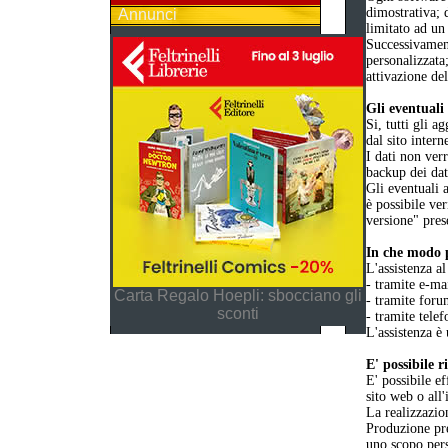
dimostrativa; 
Annunci
limitato ad un
Successivament
personalizzata
attivazione de
Gli eventuali 
Si, tutti gli 
dal sito intern
I dati non ver
backup dei dat
Gli eventuali 
è possibile ver
versione" pres
In che modo p
L'assistenza al
- tramite e-ma
Carta Regalo Hoepli: sbocciano gli
- tramite foru
sconti
- tramite telef
L'assistenza è 
E' possibile 
E' possibile ef
sito web o all
La realizzazio
Produzione pre
uno scopo per