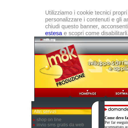
Utilizziamo i cookie tecnici propri
personalizzare i contenuti e gli a
chiudi questo banner, acconsenti a
estesa
e scopri come disabilitarli
Altri servizi
Come devo far
shop on line
Per far eseguir
invio sms gratis da web
scompattato au