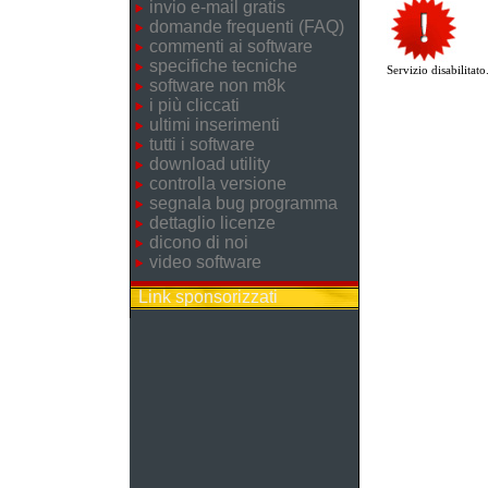
invio e-mail gratis
domande frequenti (FAQ)
commenti ai software
specifiche tecniche
Servizio disabilitato
software non m8k
i più cliccati
ultimi inserimenti
tutti i software
download utility
controlla versione
segnala bug programma
dettaglio licenze
dicono di noi
video software
Link sponsorizzati