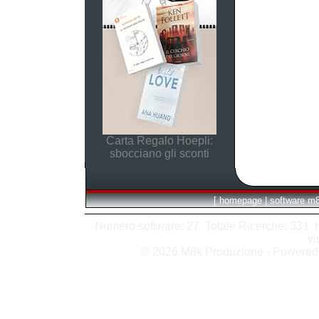
Carta Regalo Hoepli:
sbocciano gli sconti
[
homepage
|
software m
Numero software: 27 Totale Ricerche: 331 Hit
vi
© 2026 M8k Produzione - Powere