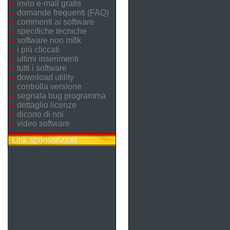
invio e-mail gratis
domande frequenti (FAQ)
commenti ai software
specifiche tecniche
software non m8k
i più cliccati
ultimi inserimenti
tutti i software
download utility
controlla versione
segnala bug programma
dettaglio licenze
dicono di noi
video software
Link sponsorizzati