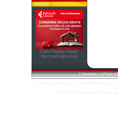
Annunci
Carta Regalo Hoepli:
sbocciano gli sconti
[
homepage
|
software m
Numero software: 27 Totale Ricerche: 121 Hit
vi
© 2026 M8k Produzione - Powere