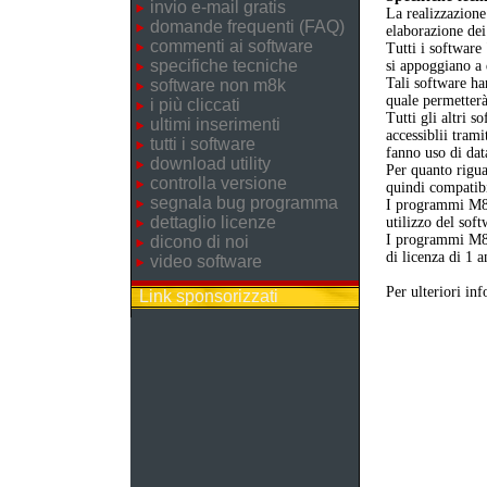
invio e-mail gratis
La realizzazione
domande frequenti (FAQ)
elaborazione dei
commenti ai software
Tutti i software
specifiche tecniche
si appoggiano a
Tali software ha
software non m8k
quale permetterà
i più cliccati
Tutti gli altri 
ultimi inserimenti
accessiblii trami
tutti i software
fanno uso di dat
download utility
Per quanto rigua
controlla versione
quindi compatibil
segnala bug programma
I programmi M8
dettaglio licenze
utilizzo del sof
I programmi M8K
dicono di noi
di licenza di 1 a
video software
Per ulteriori in
Link sponsorizzati