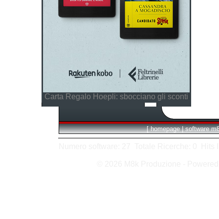
Carta Regalo Hoepli: sbocciano gli sconti
[
homepage
|
software m
Numero software: 27 Totale Ricerche: 0 Hits In:
© 2026 M8k Produzione - Powere