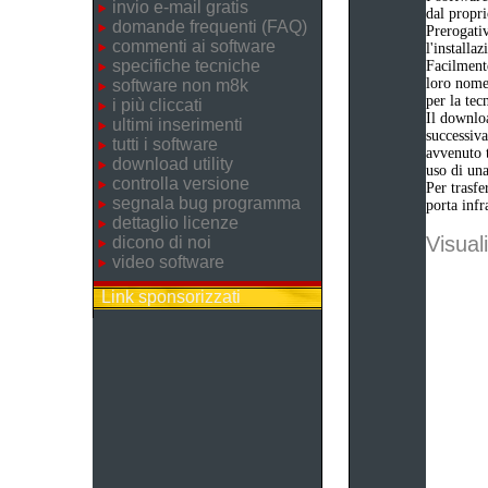
invio e-mail gratis
dal propri
domande frequenti (FAQ)
Prerogativ
commenti ai software
l'installa
specifiche tecniche
Facilmente
loro nome 
software non m8k
per la tec
i più cliccati
Il downloa
ultimi inserimenti
successiva
tutti i software
avvenuto t
download utility
uso di una
controlla versione
Per trasfe
segnala bug programma
porta infr
dettaglio licenze
Visuali
dicono di noi
video software
Link sponsorizzati