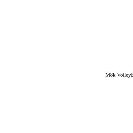
M8k VolleyBy