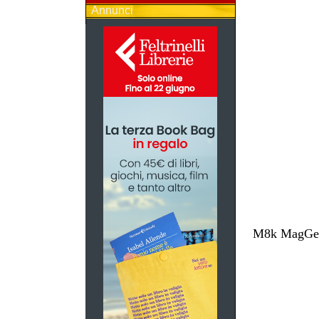
Annunci
M8k MagGest