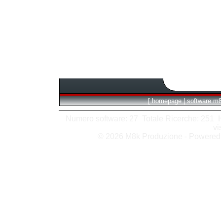
[
homepage
|
software m
Numero software: 27 Totale Ricerche: 251 Hit
vi
© 2026 M8k Produzione - Powere