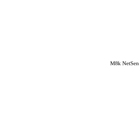
M8k NetSend 