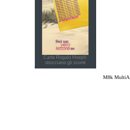
Carta Regalo Hoepli:
sbocciano gli sconti
M8k MultiAcc