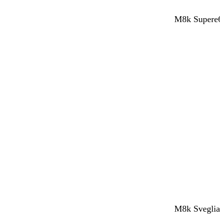
M8k Supere6
M8k SvegliaT