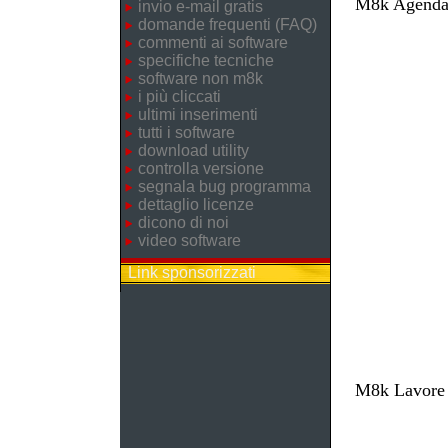
M8k Agenda 
invio e-mail gratis
domande frequenti (FAQ)
commenti ai software
specifiche tecniche
software non m8k
i più cliccati
ultimi inserimenti
tutti i software
download utility
controlla versione
segnala bug programma
dettaglio licenze
dicono di noi
video software
Link sponsorizzati
M8k Lavore -