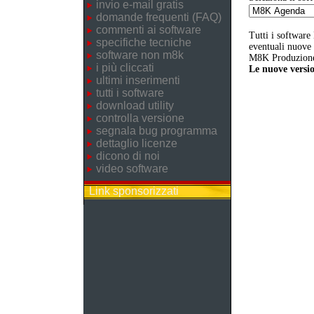
invio e-mail gratis
domande frequenti (FAQ)
commenti ai software
Tutti i software
specifiche tecniche
eventuali nuove v
software non m8k
M8K Produzione 
i più cliccati
Le nuove versio
ultimi inserimenti
tutti i software
download utility
controlla versione
segnala bug programma
dettaglio licenze
dicono di noi
video software
Link sponsorizzati