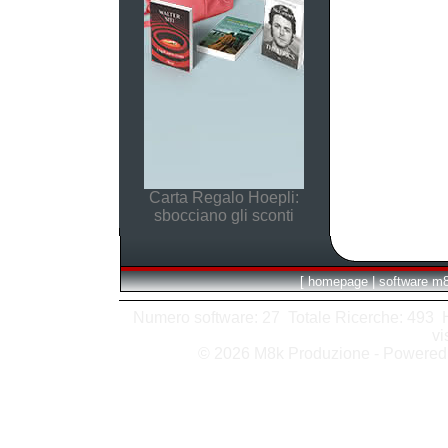
Carta Regalo Hoepli:
sbocciano gli sconti
[
homepage
|
software m
Numero software: 27 Totale Ricerche: 493 Hit
vi
© 2026 M8k Produzione - Powere