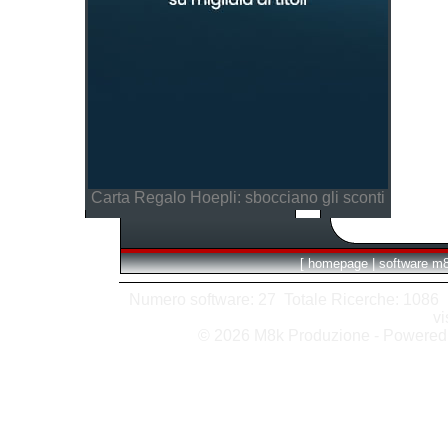
Carta Regalo Hoepli: sbocciano gli sconti
[
homepage
|
software m
Numero software: 27 Totale Ricerche: 1086 Hit
vi
© 2026 M8k Produzione - Powere