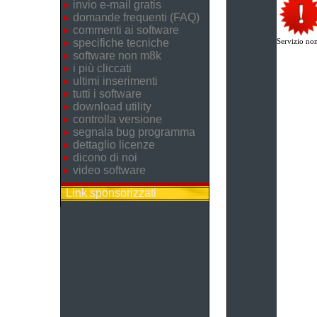
invio e-mail gratis
domande frequenti (FAQ)
commenti ai software
specifiche tecniche
Servizio non
software non m8k
i più cliccati
ultimi inserimenti
tutti i software
download utility
controlla versione
segnala bug programma
dettaglio licenze
dicono di noi
video software
Link sponsorizzati