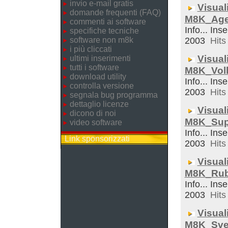
invio e-mail gratis
Visual
domande frequenti (FAQ)
M8K_Ag
commenti ai software
Info... Inse
specifiche tecniche
software non m8k
2003
Hits 
i più cliccati
Visual
ultimi inserimenti
tutti i software
M8K_Voll
download utility
Info... Inse
controlla versione
2003
Hits 
segnala bug programma
dettaglio licenze
Visual
dicono di noi
M8K_Sup
video software
Info... Inse
Link sponsorizzati
2003
Hits 
Visual
M8K_Rub
Info... Inse
2003
Hits 
Visual
M8K_Sveg