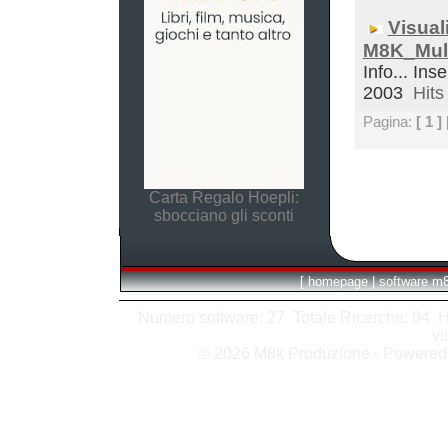
Visual
M8K_Mult
Info... Inse
2003
Hits 
Pagina:
[ 1 ]
Carta Regalo Hoepli:
sbocciano gli sconti
[
homepage
|
software m
Numero software: 27 Totale Ricerche: 94 Hits
vi
© 2026 M8k Produzione - Powere