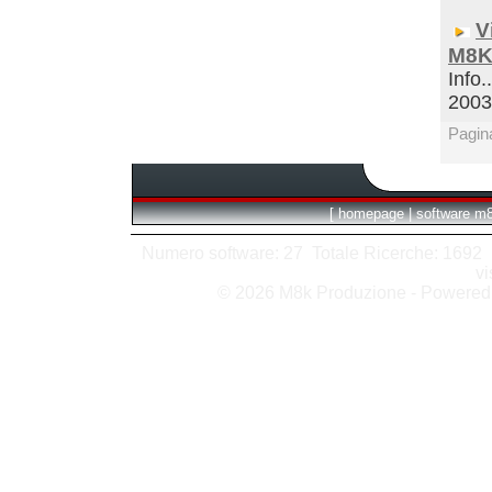
V
M8K
Info.
200
Pagin
[
homepage
|
software m
Numero software: 27 Totale Ricerche: 1692 Hit
vi
© 2026 M8k Produzione - Powere