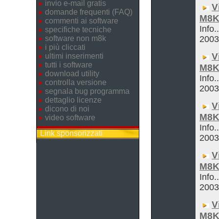
invio e-mail gratis
V
domande frequenti (FAQ)
M8K
commenti ai software
Info.
specifiche tecniche
software non m8k
200
i più cliccati
V
ultimi inserimenti
tutti i software
M8K
download utility
Info.
controlla versione
200
segnala bug programma
dettaglio licenze
V
dicono di noi
M8K
video software
Info.
Link sponsorizzati
200
V
M8K
Info.
200
V
M8K