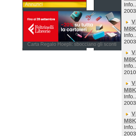
Info.
Annunci
200
V
M8K
Info.
200
Carta Regalo Hoepli: sbocciano gli sconti
V
M8K
Info.
201
V
M8K
Info.
200
V
M8K
Info.
200