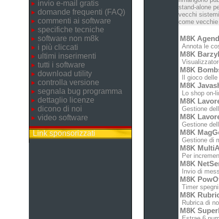
invio e-mail gratis
stand-alone pe
domande frequenti (FAQ)
vecchi sistemi
commenti ai software
come vecchie c
specifiche tecniche
software non m8k
M8K Agen
Annota le cose
i più cliccati
M8K Barz
ultimi inserimenti
Visualizzatore
tutti i software
M8K Bomb
download utility
Il gioco dell
controlla versione
M8K Javas
segnala bug programma
Lo shop on-lin
dettaglio licenze
M8K Lavor
dicono di noi
Gestione dell'
M8K Lavor
video software
Gestione dell'
M8K MagG
Link sponsorizzati
Gestione di m
M8K MultiA
Per increment
M8K NetSe
Invio di messa
M8K PowO
Timer spegnim
M8K Rubri
Rubrica di no
M8K Super
Estrae 6 nume