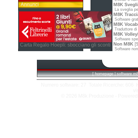
Annunci
M8K Svegli
La sveglia pe
M8K Tracci
Software grat
M8K Vocabo
Traduttore di 
M8K Volley
Software spec
Non M8K
[9
Carta Regalo Hoepli: sbocciano gli sconti
Software non
[
homepage
|
software m
Numero software: 27 Totale Ricerche: 606 Hit
vi
© 2026 M8k Produzione - Powere