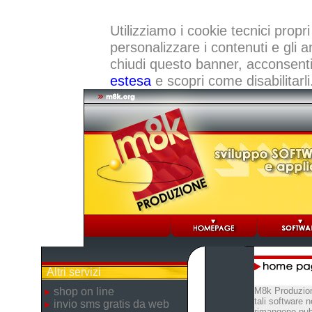
Utilizziamo i cookie tecnici propri
personalizzare i contenuti e gli a
chiudi questo banner, acconsenti a
estesa
e scopri come disabilitarli
Altri servizi
shop on line
M8k Produzion
tali software 
invio sms gratis da web
rimangono pubb