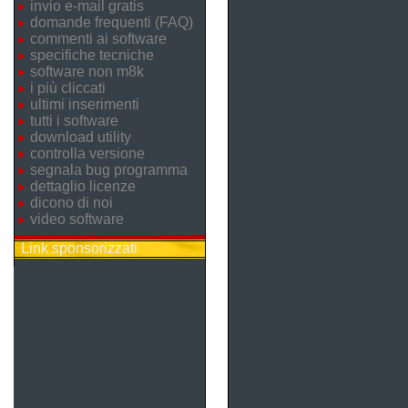
invio e-mail gratis
domande frequenti (FAQ)
commenti ai software
specifiche tecniche
software non m8k
i più cliccati
ultimi inserimenti
tutti i software
download utility
controlla versione
segnala bug programma
dettaglio licenze
dicono di noi
video software
Link sponsorizzati