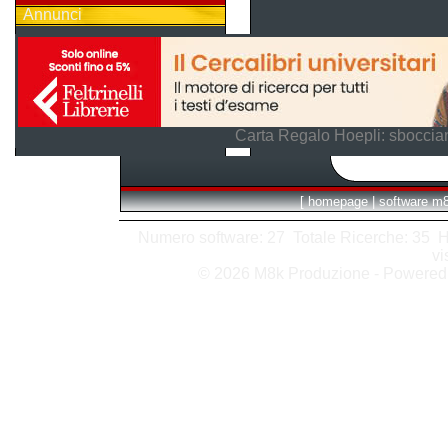
Annunci
Carta Regalo Hoepli: sboccian
[
homepage
|
software m
Numero software: 27 Totale Ricerche: 35 Hits
vi
© 2026 M8k Produzione - Powere