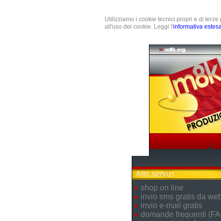
Utilizziamo i cookie tecnici propri e di terz
all'uso dei cookie. Leggi l'
informativa estes
Altri servizi
shop on line
invio sms gratis da we
invio e-mail gratis
domande frequenti (FA