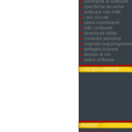
commenti ai software
specifiche tecniche
software non m8k
i più cliccati
ultimi inserimenti
tutti i software
download utility
controlla versione
segnala bug program
dettaglio licenze
dicono di noi
video software
Link sponsorizzati
Annunci