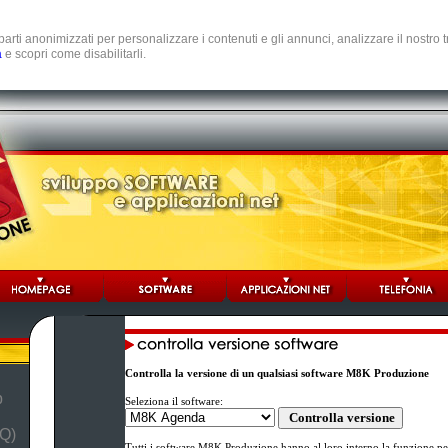
e parti anonimizzati per personalizzare i contenuti e gli annunci, analizzare il nostro
a
e scopri come disabilitarli.
Controlla la versione di un qualsiasi software M8K Produzione
b
Seleziona il software:
Q)
Tutti i software M8K Produzione hanno al loro interno la funzione per