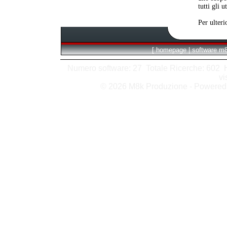
tutti gli 
Per ulteri
[
homepage
|
software m
Numero software: 27 Totale Ricerche: 602 Hit
vi
© 2026 M8k Produzione - Powere