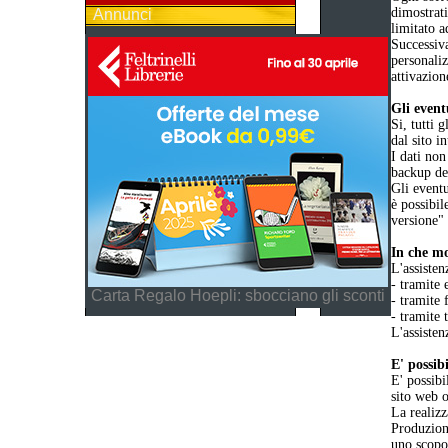
dimostrat
Annunci
limitato a
Successiva
personaliz
attivazion
Gli event
Si, tutti 
dal sito i
I dati non
backup dei
Gli eventu
è possibil
versione"
In che mo
L'assisten
- tramite 
Carta Regalo Hoepli: sbocciano gli sconti
- tramite 
- tramite 
L'assisten
E' possib
E' possibi
sito web o
La realizz
Produzione
uno scopo