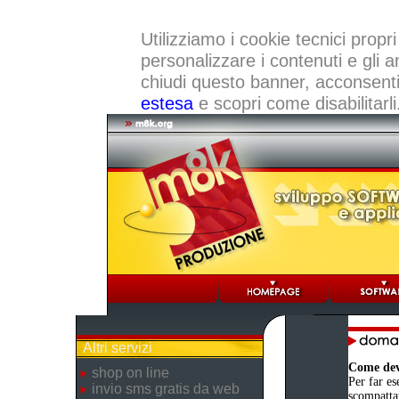
Utilizziamo i cookie tecnici propri
personalizzare i contenuti e gli a
chiudi questo banner, acconsenti a
estesa
e scopri come disabilitarli
Altri servizi
Come devo
shop on line
Per far es
invio sms gratis da web
scompattat