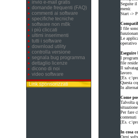
invio e-mail gratis
Seguite il
domande frequenti (FAQ)
menù:
commenti ai software
Start ->
specifiche tecniche
Compatibi
software non m8k
I file son
i più cliccati
funziona
ultimi inserimenti
Le applica
tutti i software
operativo 
download utility
controlla versione
Eseguire
segnala bug programma
I programm
dettaglio licenze
file reside
Il salvata
dicono di noi
lavoro.
video software
[Es. c:\
Questa cop
Link sponsorizzati
In alternat
Come poss
Talvolta q
situazione
Per fare c
contenuti 
[Es. c:\
In cosa c
Ogni soft