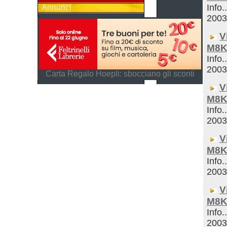
Info.
Annunci
200
V
M8K
Info.
200
Carta Regalo Hoepli: sbocciano gli sconti
V
M8K
Info.
200
V
M8K
Info.
200
V
M8K
Info.
200