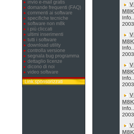
invio e-mail gratis
V
domande frequenti (FAQ)
M8K
commenti ai software
Info.
specifiche tecniche
software non m8k
200
i più cliccati
V
ultimi inserimenti
tutti i software
M8K
download utility
Info.
controlla versione
200
segnala bug programma
dettaglio licenze
V
dicono di noi
M8K
video software
Info.
Link sponsorizzati
200
V
M8K
Info.
200
V
M8K