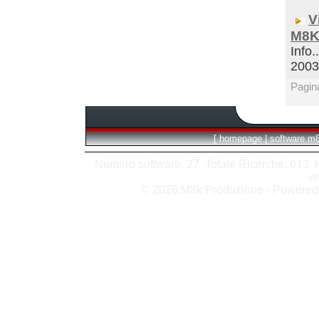
V
M8K
Info.
200
Pagin
[
homepage
|
software m
Numero software: 27 Totale Ricerche: 613 Hit
vi
© 2026 M8k Produzione - Powere