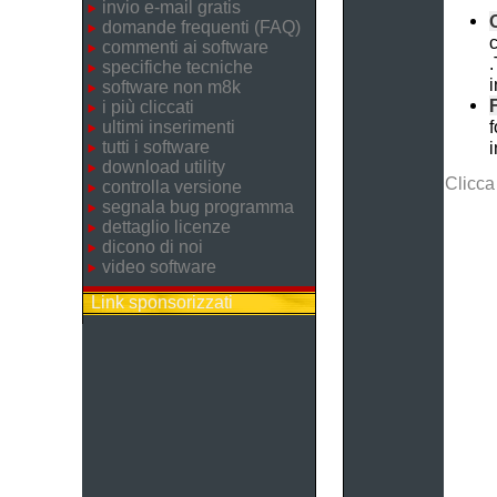
invio e-mail gratis
domande frequenti (FAQ)
c
commenti ai software
.
specifiche tecniche
i
software non m8k
i più cliccati
f
ultimi inserimenti
tutti i software
download utility
Clicca
controlla versione
segnala bug programma
dettaglio licenze
dicono di noi
video software
Link sponsorizzati