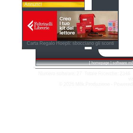
Annunci
Carta Regalo Hoepli: sbocciano gli sconti
[
homepage
|
software m
Numero software: 27 Totale Ricerche: 2346 Hit
vi
© 2026 M8k Produzione - Powere