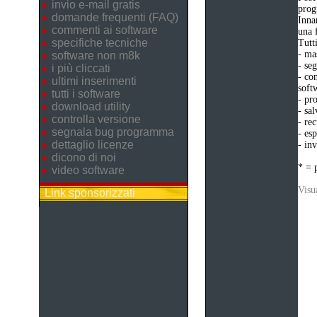
invio e-mail gratis
prog
domande frequenti (FAQ)
Inna
commenti ai software
una 
specifiche tecniche
Tutt
- ma
software non m8k
- se
i più cliccati
- co
ultimi inserimenti
softw
tutti i software
- pr
download utility
- sal
controlla versione
- rec
segnala bug programma
- esp
dettaglio licenze
- in
dicono di noi
* = 
video software
Visua
Link sponsorizzati