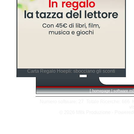
Carta Regalo Hoepli: sbocciano gli sconti
[
homepage
|
software m
Numero software: 27 Totale Ricerche: 666 Hit
vi
© 2026 M8k Produzione - Powere