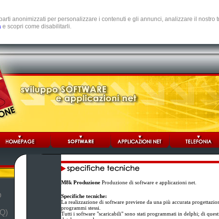
e parti anonimizzati per personalizzare i contenuti e gli annunci, analizzare il nostro
a
e scopri come disabilitarli.
M8k Produzione
Produzione di software e applicazioni net.
b
Specifiche tecniche:
La realizzazione di software previene da una più accurata progettazio
programmi stessi.
Q)
Tutti i software "scaricabili" sono stati programmati in delphi; di ques