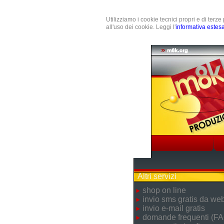
Utilizziamo i cookie tecnici propri e di terz
all'uso dei cookie. Leggi l'
informativa estes
Altri servizi
shop on line
invio sms gratis da we
invio e-mail gratis
domande frequenti (FA