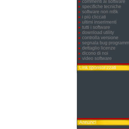
commenti ai software
specifiche tecniche
software non m8k
i più cliccati
ultimi inserimenti
tutti i software
download utility
controlla versione
segnala bug program
dettaglio licenze
dicono di noi
video software
Link sponsorizzati
Annunci