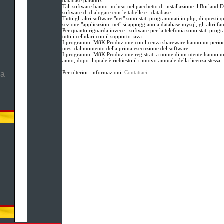
database paradox.
Tali software hanno incluso nel pacchetto di installazione il Borland D
software di dialogare con le tabelle e i database.
Tutti gli altri software "net" sono stati programmati in php; di questi qu
sezione "applicazioni net" si appoggiano a database mysql, gli altri fa
Per quanto riguarda invece i software per la telefonia sono stati prog
tutti i cellulari con il supporto java.
I programmi M8K Produzione con licenza shareware hanno un periodo
mesi dal momento della prima esecuzione del software.
I programmi M8K Produzione registrati a nome di un utente hanno un
anno, dopo il quale è richiesto il rinnovo annuale della licenza stessa.
Per ulteriori informazioni:
Contattaci
ma