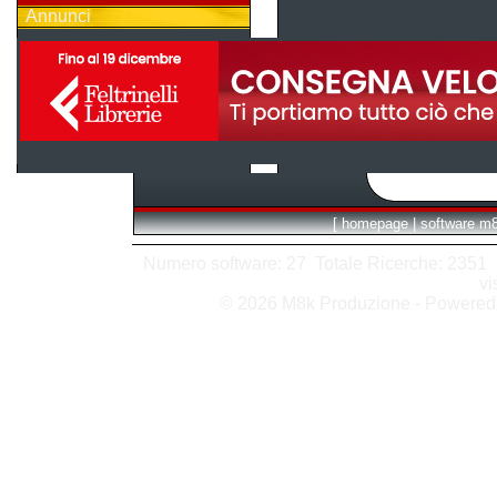
Annunci
[
homepage
|
software m
Numero software: 27 Totale Ricerche: 2351 Hit
vi
© 2026 M8k Produzione - Powere