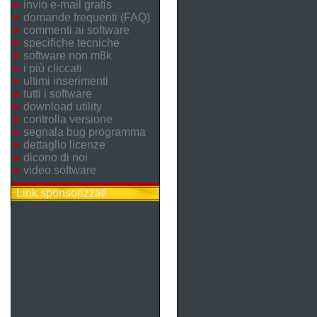
invio e-mail gratis
domande frequenti (FAQ)
commenti ai software
specifiche tecniche
software non m8k
i più cliccati
ultimi inserimenti
tutti i software
download utility
controlla versione
segnala bug programma
dettaglio licenze
dicono di noi
video software
Link sponsorizzati